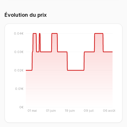
Évolution du prix
0.04€
0.03€
0.02€
0.01€
0€
01 mai
01 juin
19 juin
09 juil.
06 août