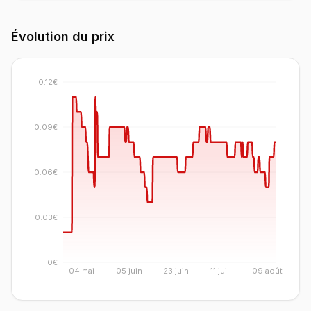
Évolution du prix
0.12€
0.09€
0.06€
0.03€
0€
04 mai
05 juin
23 juin
11 juil.
09 août