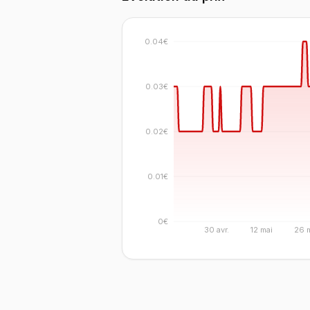
0.04€
0.03€
0.02€
0.01€
0€
30 avr.
12 mai
26 