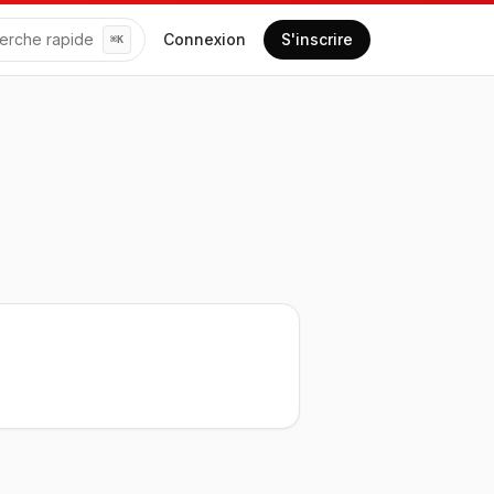
erche rapide
Connexion
S'inscrire
⌘
K