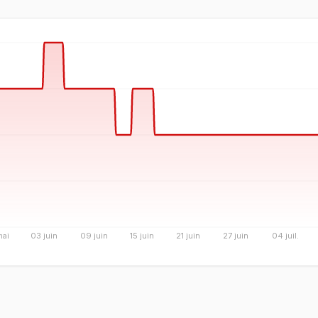
mai
03 juin
09 juin
15 juin
21 juin
27 juin
04 juil.