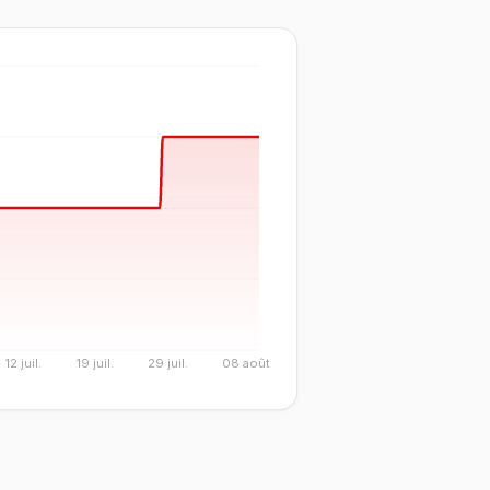
12 juil.
19 juil.
29 juil.
08 août