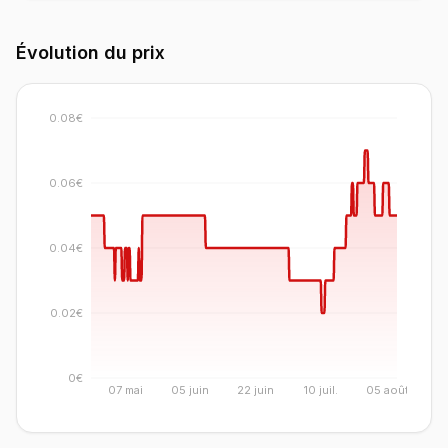
Évolution du prix
0.08€
0.06€
0.04€
0.02€
0€
07 mai
05 juin
22 juin
10 juil.
05 août