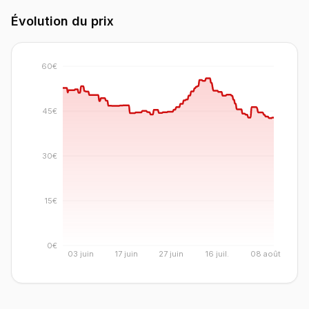
Évolution du prix
60€
45€
30€
15€
0€
03 juin
17 juin
27 juin
16 juil.
08 août