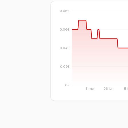
0.08€
0.06€
0.04€
0.02€
0€
31 mai
06 juin
11 