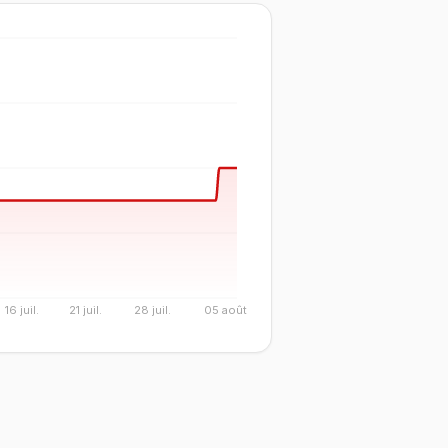
16 juil.
21 juil.
28 juil.
05 août