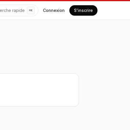
erche rapide
Connexion
S'inscrire
⌘
K