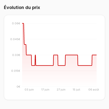
Évolution du prix
0.06€
0.045€
0.03€
0.015€
0€
03 juin
17 juin
27 juin
15 juil.
06 août