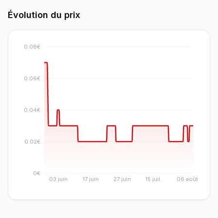
Évolution du prix
0.08€
0.06€
0.04€
0.02€
0€
03 juin
17 juin
27 juin
15 juil.
06 août