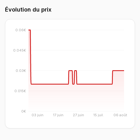
Évolution du prix
0.06€
0.045€
0.03€
0.015€
0€
03 juin
17 juin
27 juin
15 juil.
06 août