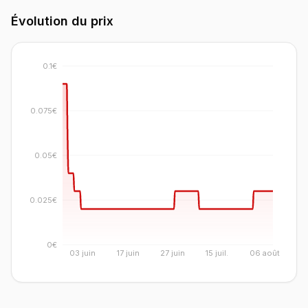
Évolution du prix
0.1€
0.075€
0.05€
0.025€
0€
03 juin
17 juin
27 juin
15 juil.
06 août