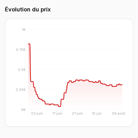
Évolution du prix
1€
0.75€
0.5€
0.25€
0€
03 juin
17 juin
27 juin
15 juil.
06 août