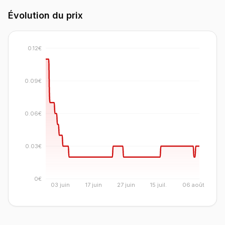
Évolution du prix
0.12€
0.09€
0.06€
0.03€
0€
03 juin
17 juin
27 juin
15 juil.
06 août