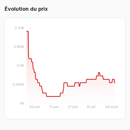
Évolution du prix
0.22€
0.165€
0.11€
0.055€
0€
03 juin
17 juin
27 juin
15 juil.
06 août