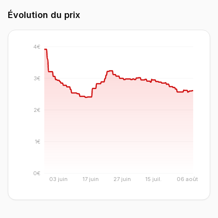
Évolution du prix
4€
3€
2€
1€
0€
03 juin
17 juin
27 juin
15 juil.
06 août