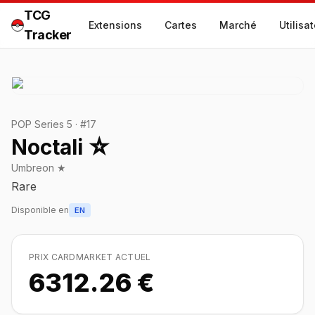
TCG
Extensions
Cartes
Marché
Utilisa
Tracker
POP Series 5
·
#
17
Noctali ☆
Umbreon ★
Rare
Disponible en
EN
PRIX CARDMARKET ACTUEL
6312.26 €