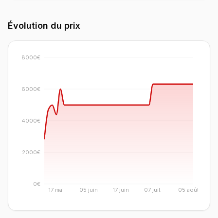
Évolution du prix
8000€
6000€
4000€
2000€
0€
17 mai
05 juin
17 juin
07 juil.
05 août