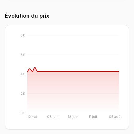
Évolution du prix
8€
6€
4€
2€
0€
12 mai
08 juin
18 juin
11 juil.
05 août