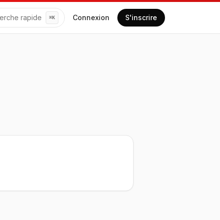
erche rapide
Connexion
S'inscrire
⌘
K