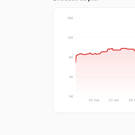
16€
12€
8€
4€
0€
05 mai
23 mai
28 