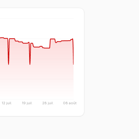
12 juil.
19 juil.
28 juil.
08 août