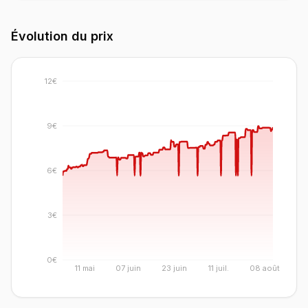
Évolution du prix
12€
9€
6€
3€
0€
11 mai
07 juin
23 juin
11 juil.
08 août