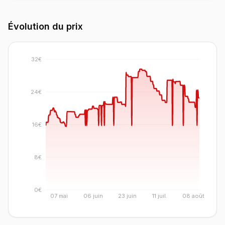
Évolution du prix
32€
24€
16€
8€
0€
07 mai
06 juin
23 juin
11 juil.
08 août