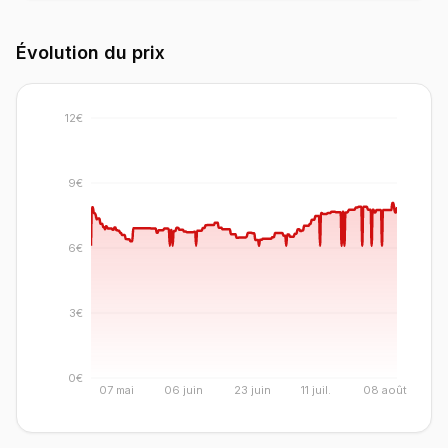
Évolution du prix
12€
9€
6€
3€
0€
07 mai
06 juin
23 juin
11 juil.
08 août