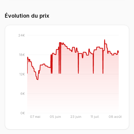
Évolution du prix
24€
18€
12€
6€
0€
07 mai
05 juin
23 juin
11 juil.
08 août