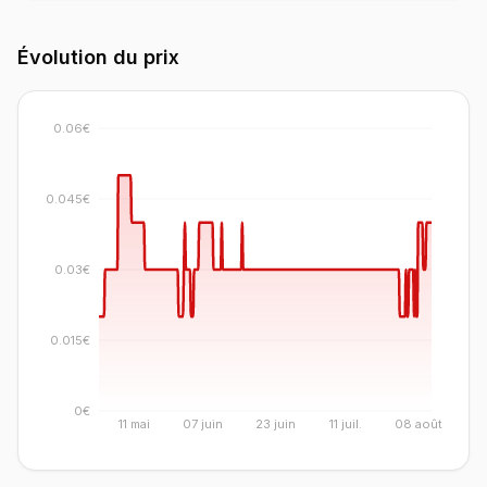
Évolution du prix
0.06€
0.045€
0.03€
0.015€
0€
11 mai
07 juin
23 juin
11 juil.
08 août