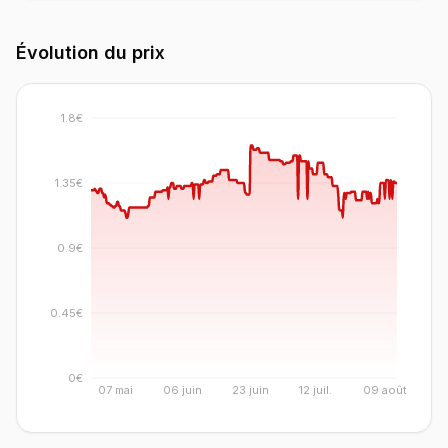
Évolution du prix
1.8€
1.35€
0.9€
0.45€
0€
07 mai
06 juin
23 juin
12 juil.
09 août