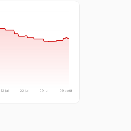
13 juil.
22 juil.
29 juil.
09 août