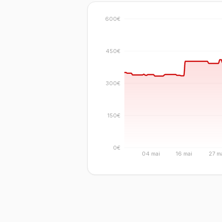
600€
450€
300€
150€
0€
04 mai
16 mai
27 m