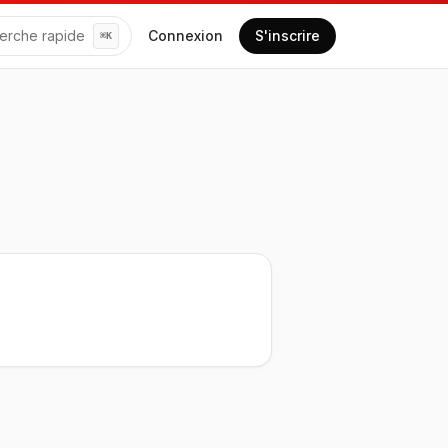
erche rapide
Connexion
S'inscrire
⌘
K