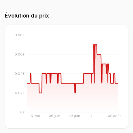
Évolution du prix
0.08€
0.06€
0.04€
0.02€
0€
07 mai
06 juin
23 juin
11 juil.
09 août