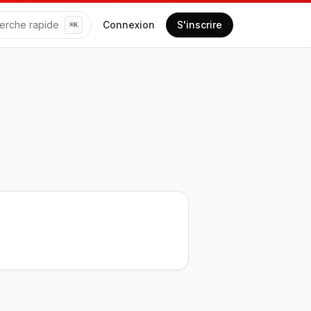
erche rapide
Connexion
S'inscrire
⌘
K