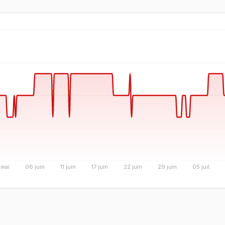
 mai
06 juin
11 juin
17 juin
22 juin
29 juin
05 juil.