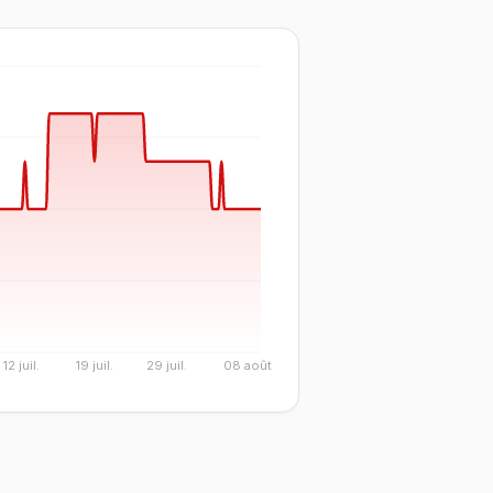
12 juil.
19 juil.
29 juil.
08 août