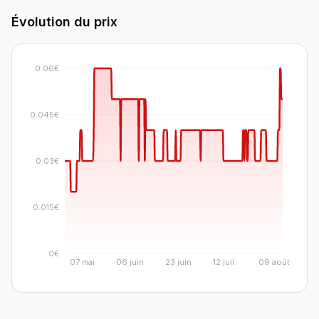
Évolution du prix
0.06€
0.045€
0.03€
0.015€
0€
07 mai
06 juin
23 juin
12 juil.
09 août