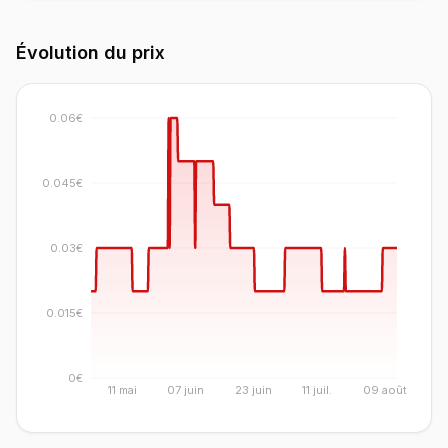
Évolution du prix
0.06€
0.045€
0.03€
0.015€
0€
11 mai
07 juin
23 juin
11 juil.
09 août