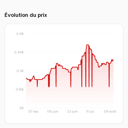
Évolution du prix
0.6€
0.45€
0.3€
0.15€
0€
07 mai
06 juin
23 juin
11 juil.
09 août