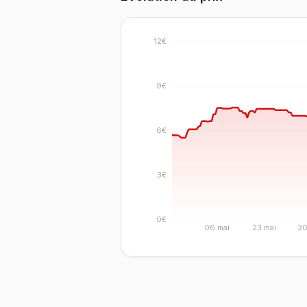
12€
9€
6€
3€
0€
06 mai
23 mai
30