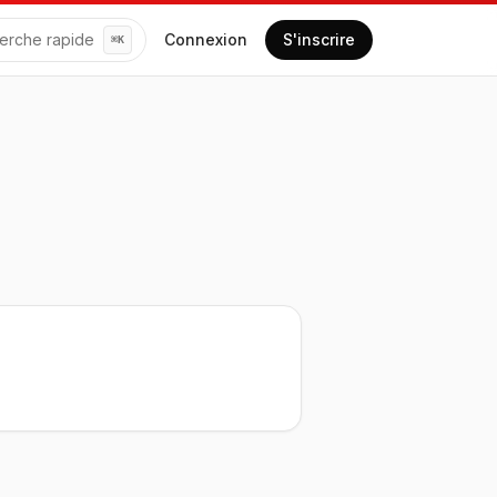
erche rapide
Connexion
S'inscrire
⌘
K