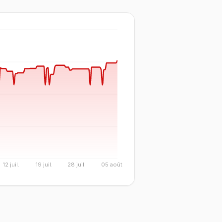
12 juil.
19 juil.
28 juil.
05 août