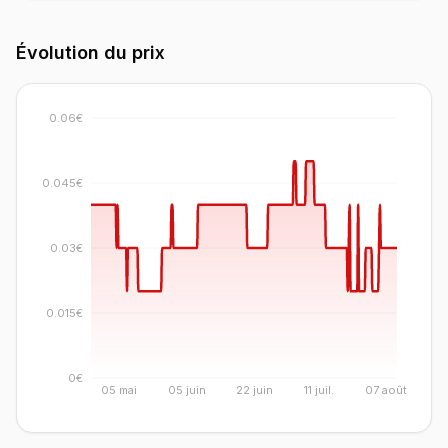
Évolution du prix
0.06€
0.045€
0.03€
0.015€
0€
05 mai
05 juin
22 juin
11 juil.
07 août