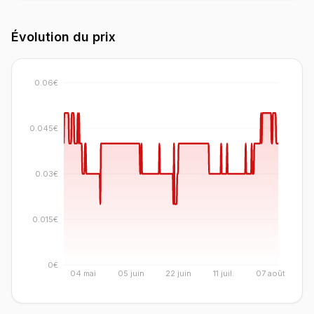
Évolution du prix
0.06€
0.045€
0.03€
0.015€
0€
04 mai
05 juin
22 juin
11 juil.
07 août