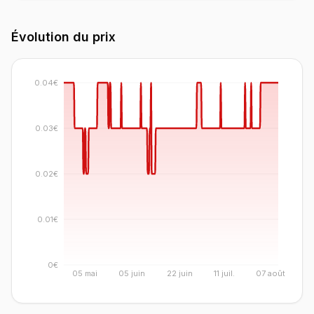
Évolution du prix
0.04€
0.03€
0.02€
0.01€
0€
05 mai
05 juin
22 juin
11 juil.
07 août