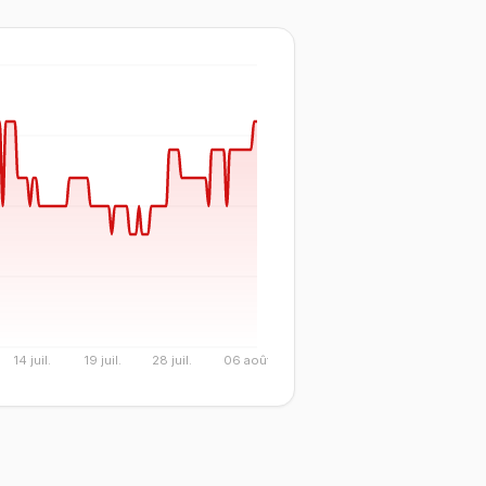
14 juil.
19 juil.
28 juil.
06 août