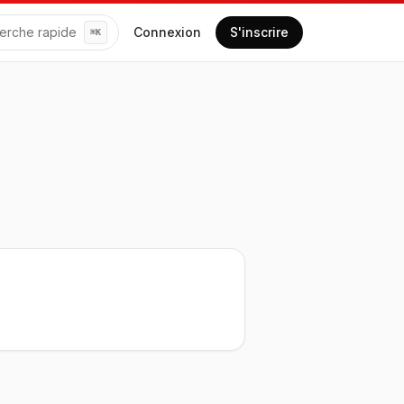
erche rapide
Connexion
S'inscrire
⌘
K