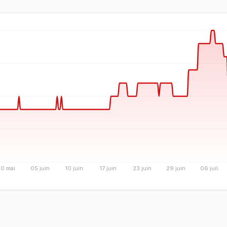
30 mai
05 juin
10 juin
17 juin
23 juin
29 juin
06 juil.