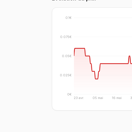
0.1€
0.075€
0.05€
0.025€
0€
23 avr.
05 mai
16 mai