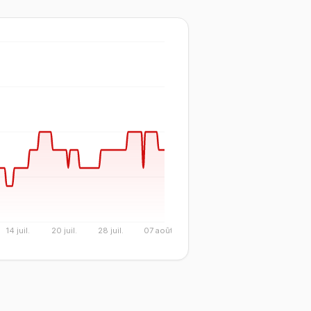
14 juil.
20 juil.
28 juil.
07 août