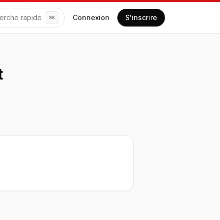
erche rapide
Connexion
S'inscrire
⌘
K
t