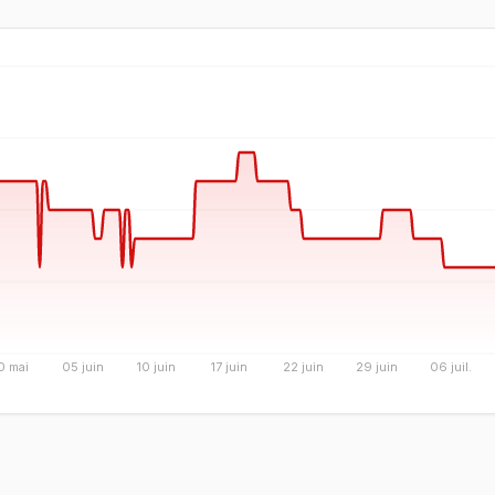
0 mai
05 juin
10 juin
17 juin
22 juin
29 juin
06 juil.