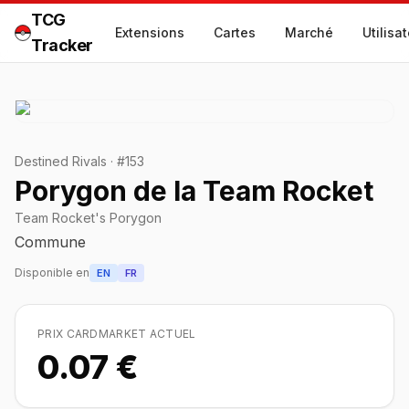
TCG
Extensions
Cartes
Marché
Utilisa
Tracker
Destined Rivals
·
#
153
Porygon de la Team Rocket
Team Rocket's Porygon
Commune
Disponible en
EN
FR
PRIX CARDMARKET ACTUEL
0.07 €