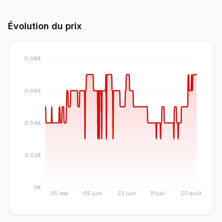
Évolution du prix
0.08€
0.06€
0.04€
0.02€
0€
05 mai
05 juin
22 juin
11 juil.
07 août