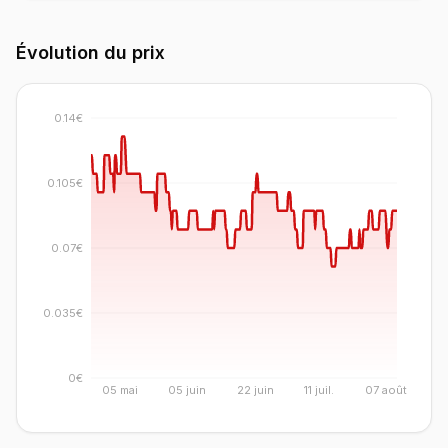
Évolution du prix
0.14€
0.105€
0.07€
0.035€
0€
05 mai
05 juin
22 juin
11 juil.
07 août