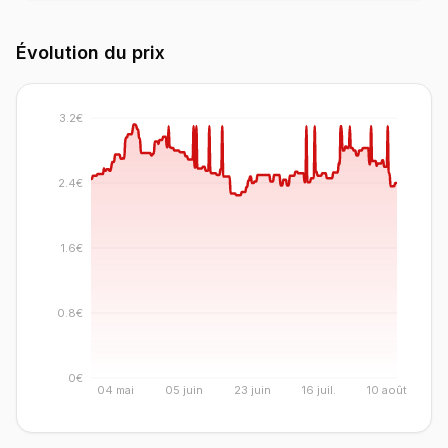
Évolution du prix
3.2€
2.4€
1.6€
0.8€
0€
04 mai
05 juin
23 juin
16 juil.
10 août