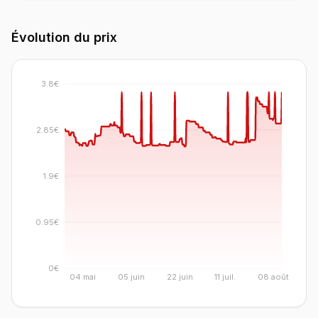
Évolution du prix
3.8€
2.85€
1.9€
0.95€
0€
04 mai
05 juin
22 juin
11 juil.
08 août