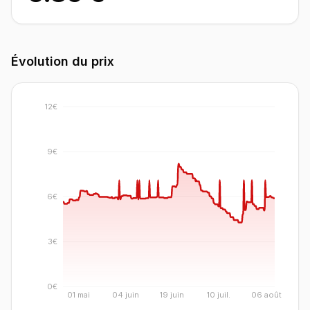
Évolution du prix
12€
9€
6€
3€
0€
01 mai
04 juin
19 juin
10 juil.
06 août