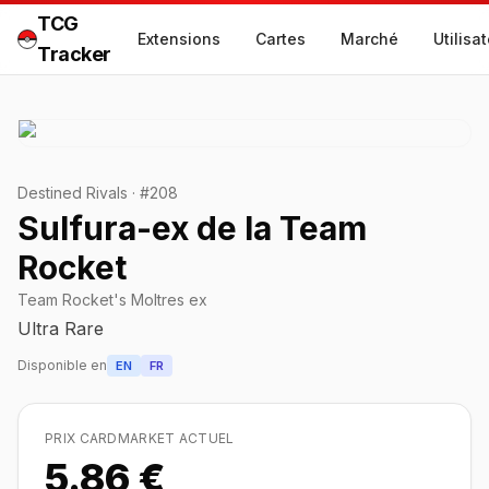
TCG
Extensions
Cartes
Marché
Utilisa
Tracker
Destined Rivals
·
#
208
Sulfura-ex de la Team
Rocket
Team Rocket's Moltres ex
Ultra Rare
Disponible en
EN
FR
PRIX CARDMARKET ACTUEL
5.86 €