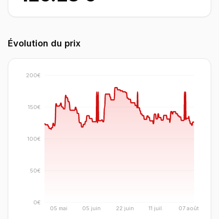
Évolution du prix
200€
150€
100€
50€
0€
05 mai
05 juin
22 juin
11 juil.
07 août