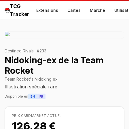
TCG
Extensions
Cartes
Marché
Utilisa
Tracker
Destined Rivals
·
#
233
Nidoking-ex de la Team
Rocket
Team Rocket's Nidoking ex
Illustration spéciale rare
Disponible en
EN
FR
PRIX CARDMARKET ACTUEL
126.28 €