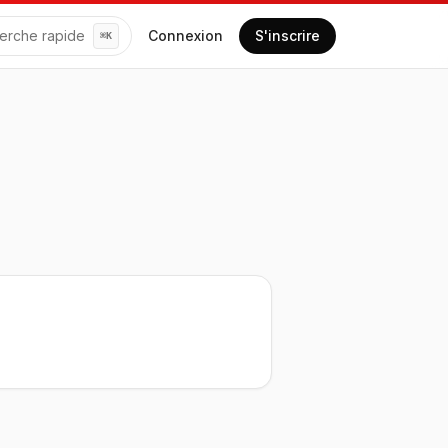
erche rapide
Connexion
S'inscrire
⌘
K