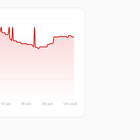
12 juil.
18 juil.
26 juil.
06 août