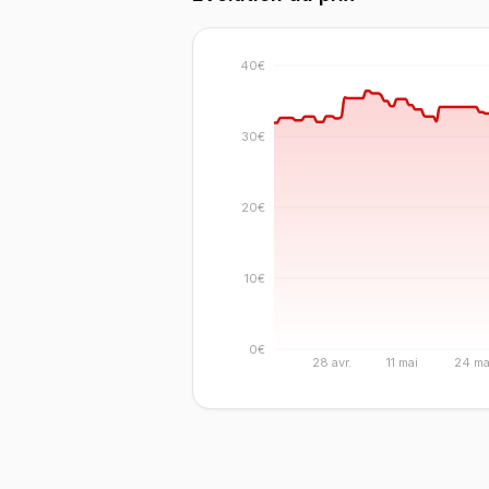
40€
30€
20€
10€
0€
28 avr.
11 mai
24 ma