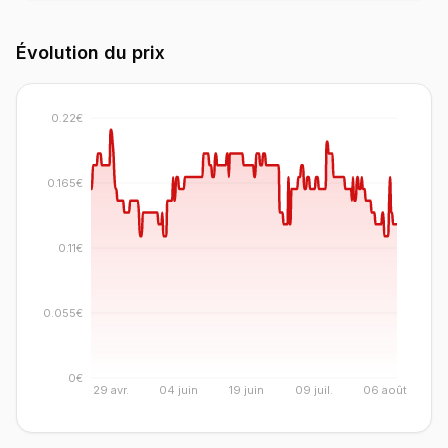
Évolution du prix
0.22€
0.165€
0.11€
0.055€
0€
29 avr.
04 juin
19 juin
09 juil.
06 août