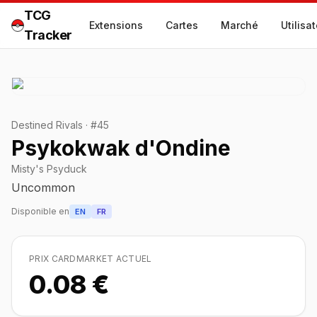
TCG
Extensions
Cartes
Marché
Utilisa
Tracker
Destined Rivals
·
#
45
Psykokwak d'Ondine
Misty's Psyduck
Uncommon
Disponible en
EN
FR
PRIX CARDMARKET ACTUEL
0.08 €