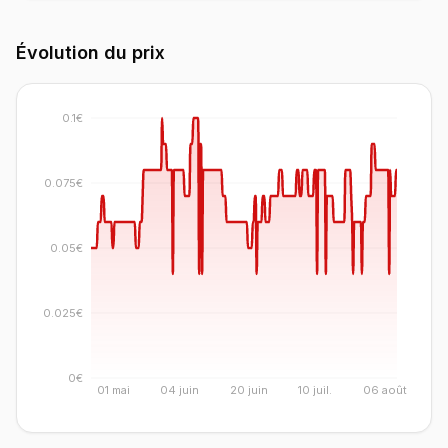
Évolution du prix
0.1€
0.075€
0.05€
0.025€
0€
01 mai
04 juin
20 juin
10 juil.
06 août