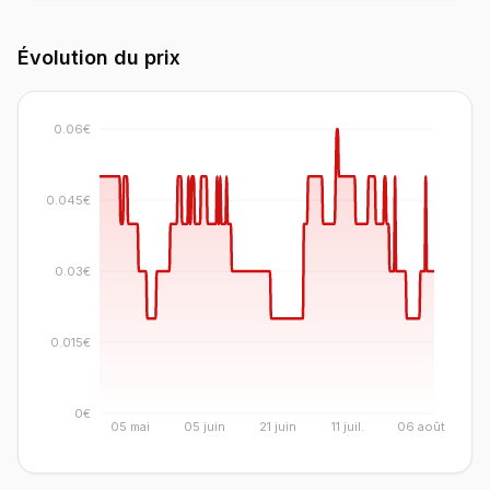
Évolution du prix
0.06€
0.045€
0.03€
0.015€
0€
05 mai
05 juin
21 juin
11 juil.
06 août