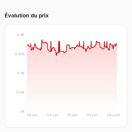
Évolution du prix
0.6€
0.45€
0.3€
0.15€
0€
29 avr.
04 juin
19 juin
09 juil.
06 août