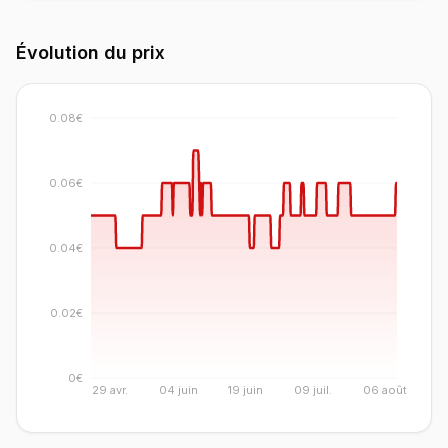
Évolution du prix
0.08€
0.06€
0.04€
0.02€
0€
29 avr.
04 juin
19 juin
09 juil.
06 août