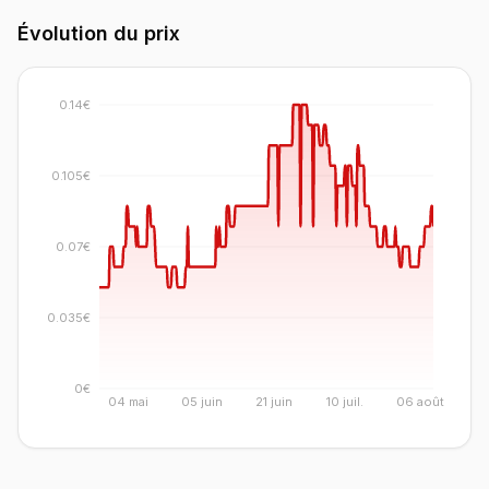
Évolution du prix
0.14€
0.105€
0.07€
0.035€
0€
04 mai
05 juin
21 juin
10 juil.
06 août