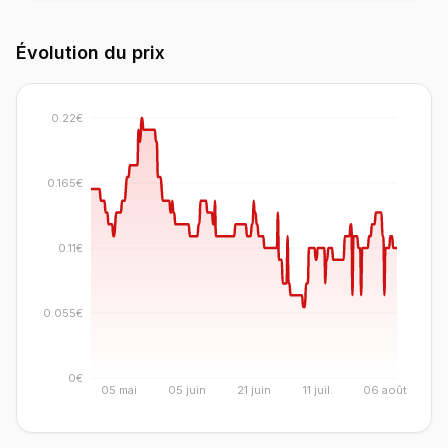
Évolution du prix
0.22€
0.165€
0.11€
0.055€
0€
05 mai
05 juin
21 juin
11 juil.
06 août