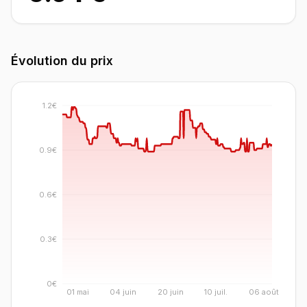
Évolution du prix
1.2€
0.9€
0.6€
0.3€
0€
01 mai
04 juin
20 juin
10 juil.
06 août