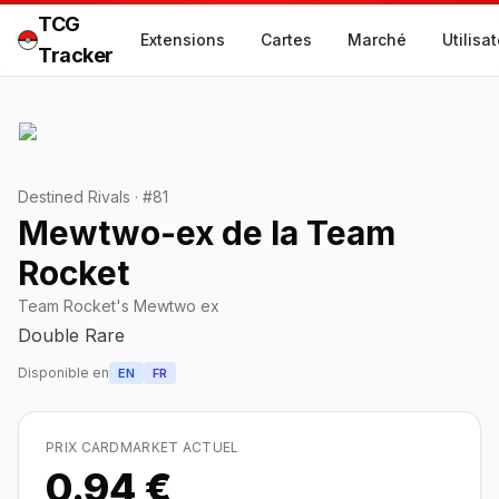
TCG
Extensions
Cartes
Marché
Utilisa
Tracker
Destined Rivals
·
#
81
Mewtwo-ex de la Team
Rocket
Team Rocket's Mewtwo ex
Double Rare
Disponible en
EN
FR
PRIX CARDMARKET ACTUEL
0.94 €